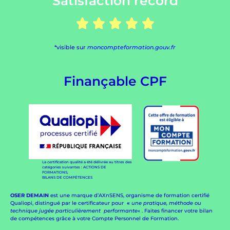
Satisfaction record





*visible sur
moncompteformation.gouv.fr
Finançable CPF
La certification qualité a été délivrée au titres des
catégories suivantes : ACTIONS DE
FORMATIONS,
BILANS DE COMPÉTENCES
OSER DEMAIN
est une marque d’AXnSENS, organisme de formation certifié
Qualiopi, distingué par le certificateur pour
«
une pratique, méthode ou
technique jugée particulièrement
performante
« . Faites financer votre bilan
de compétences grâce à votre Compte Personnel de Formation.