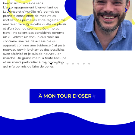
besoin immuable de sens.
d
L’accompagnement bienveillant de
c
Laurence et d’Aurélie m’a permis de
pa
prendre conscience de mes vraies
i
motivations primaires et de regarder ma
m
réalité en face. Que cette quête de plaisir
d’
et d’un épanouissement légitime au
p
travail ne soient pas considérés comme
l
un « Everest", un voeu pieux mais au
c
contraire une réalité accessible qui
m
apparait comme une évidence. J’ai pu à
b
nouveau ouvrir le champs des possibles
ra
avec sérénité et je suis de nouveau en
m
marche. Un grand merci à toute l’équipe
n
et un merci particulier à ma promotion
qui m’a permis de faire de belles
rencontres.
À MON TOUR D'OSER