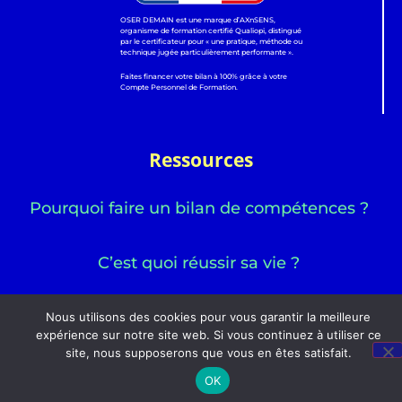
OSER DEMAIN est une marque d’AXnSENS,
organisme de formation certifié Qualiopi, distingué
par le certificateur pour « une pratique, méthode ou
technique jugée particulièrement performante ».
Faites financer votre bilan à 100% grâce à votre
Compte Personnel de Formation.
Ressources
Pourquoi faire un bilan de compétences ?
C’est quoi réussir sa vie ?
Nous utilisons des cookies pour vous garantir la meilleure
expérience sur notre site web. Si vous continuez à utiliser ce
site, nous supposerons que vous en êtes satisfait.
OK