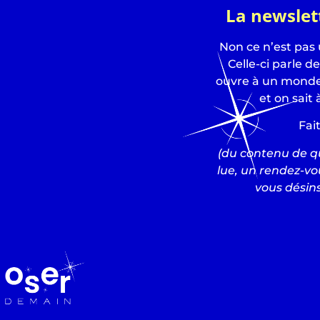
La newslet
Non ce n’est pas
Celle-ci parle d
ouvre à un monde 
et on sait 
Fai
(du contenu de qu
lue, un rendez-vo
vous désins