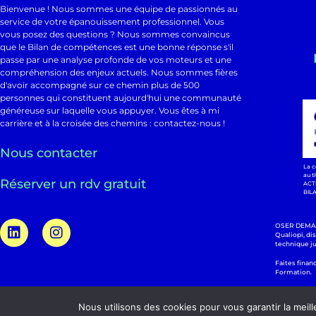
Bienvenue ! Nous sommes une équipe de passionnés au
service de votre épanouissement professionnel. Vous
vous posez des questions ? Nous sommes convaincus
que le Bilan de compétences est une bonne réponse s'il
passe par une analyse profonde de vos moteurs et une
compréhension des enjeux actuels. Nous sommes fières
d'avoir accompagné sur ce chemin plus de 500
personnes qui constituent aujourd'hui une communauté
généreuse sur laquelle vous appuyer. Vous êtes à mi
carrière et à la croisée des chemins : contactez-nous !
Nous contacter
La c
au t
Réserver un rdv gratuit
ACT
BIL
OSER DEMAIN
Qualiopi, di
technique j
Faites finan
Formation.
Nous utilisons des cookies pour vous garantir la meill