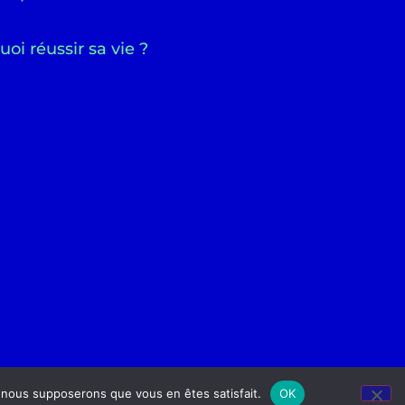
uoi réussir sa vie ?
e, nous supposerons que vous en êtes satisfait.
OK