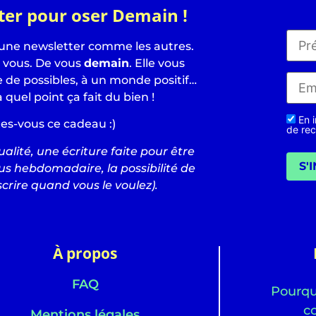
ter pour oser Demain !
 une newsletter comme les autres.
e vous. De vous
demain
. Elle vous
de possibles, à un monde positif…
à quel point ça fait du bien !
En i
tes-vous ce cadeau :)
de rec
alité, une écriture faite pour être
S'
us hebdomadaire, la possibilité de
crire quand vous le voulez).
À propos
FAQ
Pourquo
c
Mentions légales