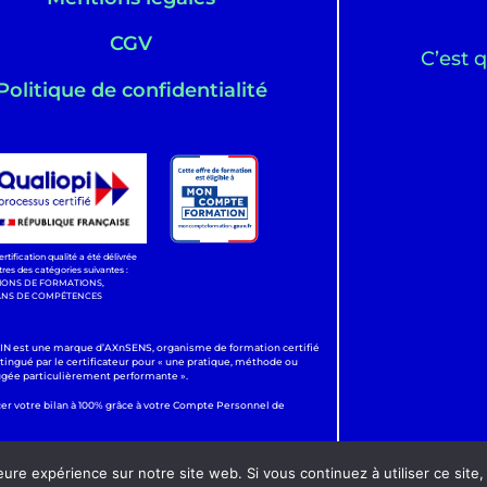
CGV
C’est q
Politique de confidentialité
ertification qualité a été délivrée
itres des catégories suivantes :
IONS DE FORMATIONS,
ANS DE COMPÉTENCES
 est une marque d’AXnSENS, organisme de formation certifié
stingué par le certificateur pour « une pratique, méthode ou
ugée particulièrement performante ».
cer votre bilan à 100% grâce à votre Compte Personnel de
eure expérience sur notre site web. Si vous continuez à utiliser ce sit