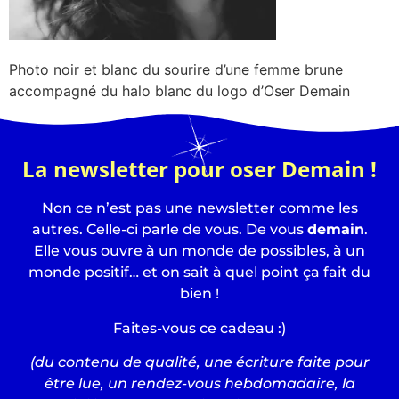
Photo noir et blanc du sourire d’une femme brune
accompagné du halo blanc du logo d’Oser Demain
La newsletter pour oser Demain !
Non ce n’est pas une newsletter comme les
autres. Celle-ci parle de vous. De vous
demain
.
Elle vous ouvre à un monde de possibles, à un
monde positif… et on sait à quel point ça fait du
bien !
Faites-vous ce cadeau :)
(du contenu de qualité, une écriture faite pour
être lue, un rendez-vous hebdomadaire, la