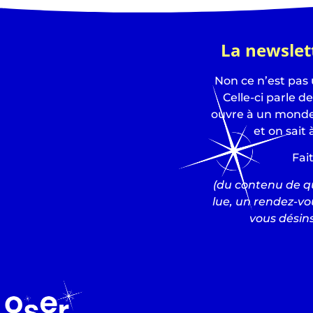
La newslet
Non ce n’est pas
Celle-ci parle d
ouvre à un monde 
et on sait 
Fai
(du contenu de qu
lue, un rendez-vo
vous désins