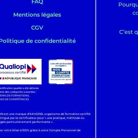
FAQ
Pourquo
c
Mentions légales
CGV
C’est q
Politique de confidentialité
ertification qualité a été délivrée
itres des catégories suivantes :
IONS DE FORMATIONS,
ANS DE COMPÉTENCES
 est une marque d’AXnSENS, organisme de formation certifié
stingué par le certificateur pour « une pratique, méthode ou
ugée particulièrement performante ».
cer votre bilan à 100% grâce à votre Compte Personnel de