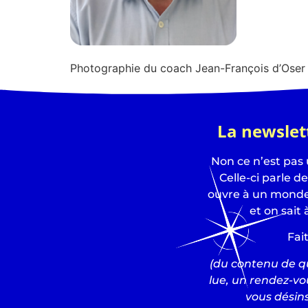
Photographie du coach Jean-François d’Ose
La newslet
Non ce n’est pas
Celle-ci parle d
ouvre à un monde 
et on sait 
Fai
(du contenu de qu
lue, un rendez-vo
vous désins