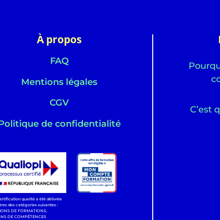
À propos
FAQ
Pourquo
c
Mentions légales
CGV
C’est q
Politique de confidentialité
ertification qualité a été délivrée
itres des catégories suivantes :
IONS DE FORMATIONS,
ANS DE COMPÉTENCES