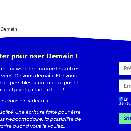
r Demain
ter pour oser Demain !
 une newsletter comme les autres.
e vous. De vous
demain
. Elle vous
de possibles, à un monde positif…
à quel point ça fait du bien !
En i
tes-vous ce cadeau :)
de rec
alité, une écriture faite pour être
S'
us hebdomadaire, la possibilité de
crire quand vous le voulez).